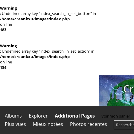
Warning
: Undefined array key "index_search_in_set_button" in
/home/creankxu/images/index.php
on line
183
Warning
: Undefined array key "index_search_in_set_action" in
/home/creankxu/images/index.php
on line
184
Cr
Albums
Explorer
Additional Pages
Voir mon panier
Plus vues
Mieux notées
Photos récentes