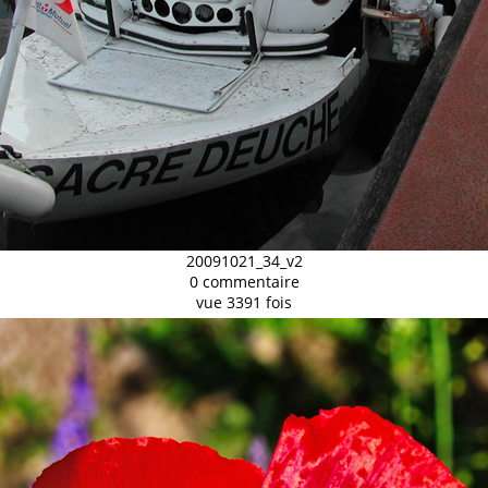
20091021_34_v2
0 commentaire
vue 3391 fois