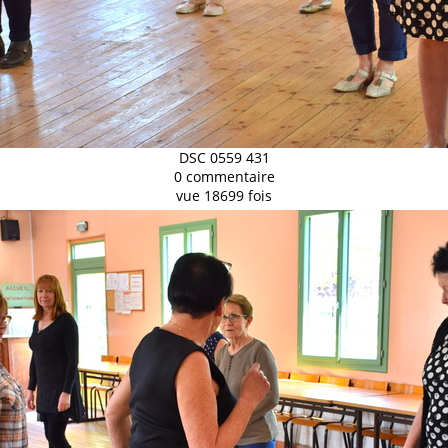
DSC 0559 431
0 commentaire
vue 18699 fois