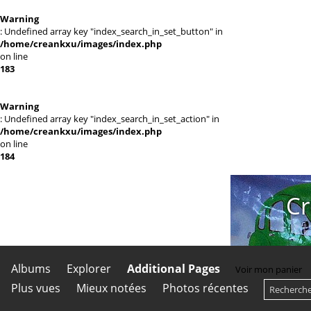
Warning
: Undefined array key "index_search_in_set_button" in
/home/creankxu/images/index.php
on line
183
Warning
: Undefined array key "index_search_in_set_action" in
/home/creankxu/images/index.php
on line
184
Cr
Albums
Explorer
Additional Pages
Voir mon panier
Plus vues
Mieux notées
Photos récentes