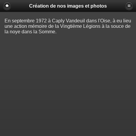
Création de nos images et photos
Warning
: Undefined array key "index_search_in_set_button" in
/home/creankxu/images/index.php
on line
183
En septembre 1972 à Caply Vandeuil dans l'Oise, à eu lieu
Warning
: Undefined array key "index_search_in_set_action" in
une action mémoire de la Vingtième Légions à la souce de
/home/creankxu/images/index.php
on line
184
la noye dans la Somme.