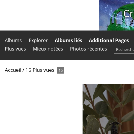
Cr
Albums
Explorer
Albums liés
Additional Pages
Plus vues
Mieux notées
Photos récentes
Accueil
/
15 Plus vues
15