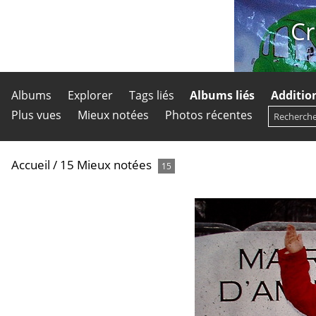
Cr
Albums
Explorer
Tags liés
Albums liés
Additio
Plus vues
Mieux notées
Photos récentes
Accueil
/
15 Mieux notées
15