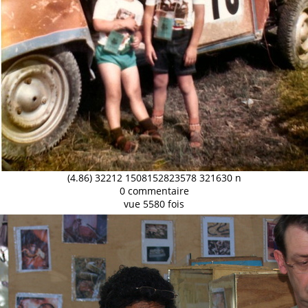
(4.86) 32212 1508152823578 321630 n
0 commentaire
vue 5580 fois