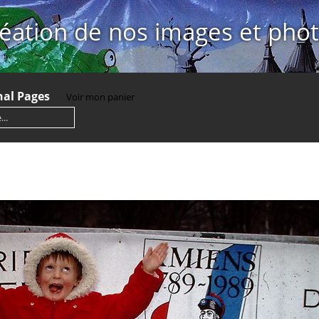
éation de nos images et pho
nal Pages
Voir mon panier