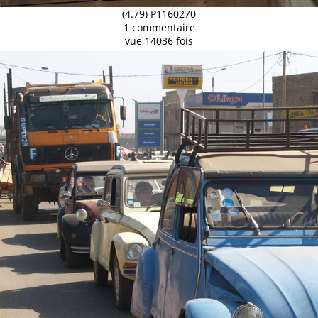
(4.79) P1160270
1 commentaire
vue 14036 fois